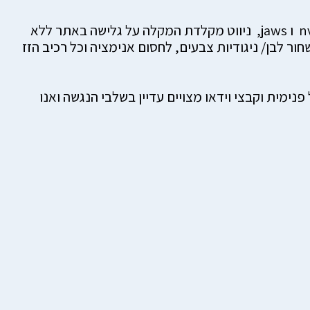
הוספנו רכיב עזר נגישות, הרכיב מאפשר שליטה על גדלי פונטים, מעקף בלוקים, טקסטים מנחים לקורא מסך מסוג nvda ו jaws, ניווט מקלדת המקלה על גלישה באתר ללא
n ו jaws, יצירת נוחות ל צפיה באתר בגווני שחור לבן/ ניגודיות צבעים, לחסום אנימציה וכל רכיב הזז
את כלל הדפים באתר, המסמכים המצורפים (כגון PDF, Word, Excel)מערכת ניהול פנימית וקבצי וידאו מצויים עדיין בשלבי הנגשה ואנו