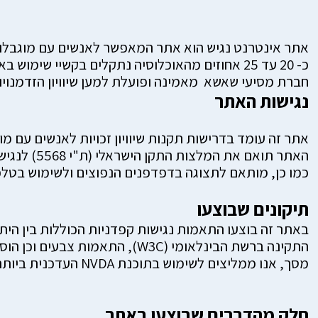
אתר אינטרנט נגיש הוא אתר המאפשר לאנשים עם מוגבלות 
כ- 20 עד 25 אחוזים מהאוכלוסיה נתקלים בקשיי שימוש באינטרנט ועשויים להיטיב מתכני אינטרנט נגישים יותר, כך על פי מחקר שנערך בשנת 2003 ע"י חברת מייקרוסופט.
חברת מסיעי שאשא מאמינה ופועלת למען שיוויון הזדמנויו
נגישות האתר
אתר זה עומד בדרישות תקנות שיוויון זכויות לאנשים עם מוגב
האתר תואם את המלצות התקן הישראלי (ת"י 5568) לנגישות תכנים באינטרנט ברמת AA ואת המלצות מסמך WCAG2.0 מאת ארגון W3C.
כמו כן, מותאם לתצוגה בדפדפנים הנפוצים ולשימוש בטלפו
תיקונים שבוצעו
באתר זה בוצעו התאמות נגישות קפדניות הכוללות בין הית
התקינה ברשת הבינלאומי (W3C),
מסך, אנו ממליצים לשימוש בתוכנת NVDA העדכנית ביותר.
חלק מהדברים שבוצעו באתר