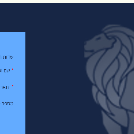
שדות המ
*
שם ו
*
דואר 
מספר ט